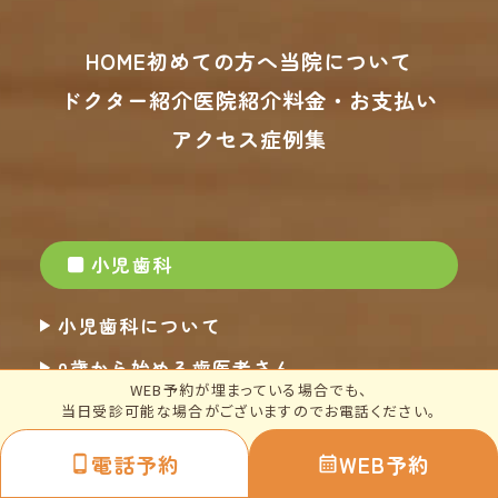
HOME
初めての方へ
当院について
ドクター紹介
医院紹介
料金・お支払い
アクセス
症例集
小児歯科
小児歯科について
0歳から始める歯医者さん
WEB予約が埋まっている場合でも、
「0歳からの予防歯科」
当日受診可能な場合がございますのでお電話ください。
0歳-2歳での治療方法
電話予約
WEB予約
3歳-5歳での治療方法