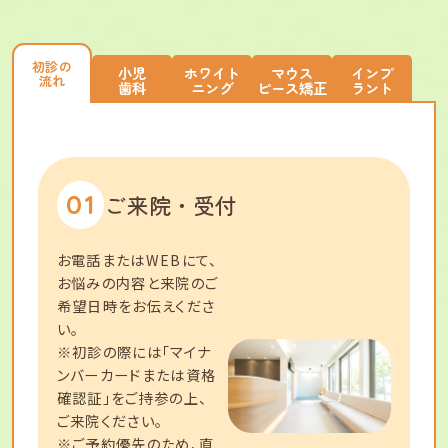
初診の
小児
ホワイト
マウス
インプ
流れ
歯科
ニング
ピース矯正
ラント
01
ご来院・受付
お電話またはWEBにて、
お悩みの内容と来院のご
希望日時をお伝えくださ
い。
※初診の際には「マイナ
ンバーカードまたは資格
確認証」をご持参の上、
ご来院ください。
※ご予約優先のため、直