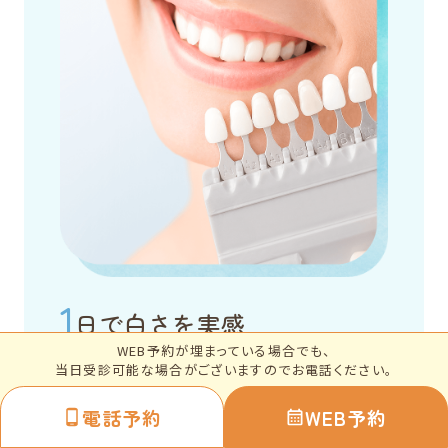
1
日で白さを実感
WEB予約が埋まっている場合でも、
本郷こもれび歯科の
当日受診可能な場合がございますのでお電話ください。
医療ホワイトニング
電話予約
WEB予約
医療機関専用の薬剤を使用するため、1回