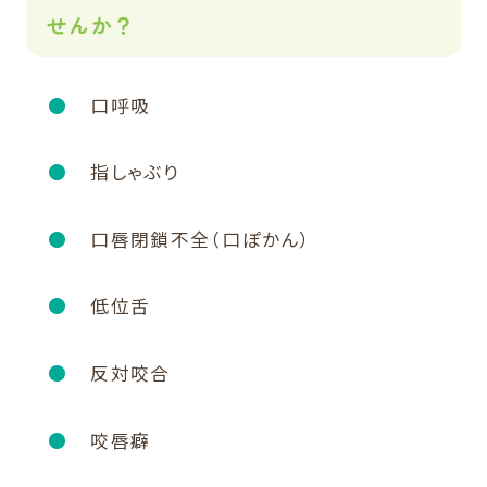
せんか？
口呼吸
指しゃぶり
口唇閉鎖不全（口ぽかん）
低位舌
反対咬合
咬唇癖