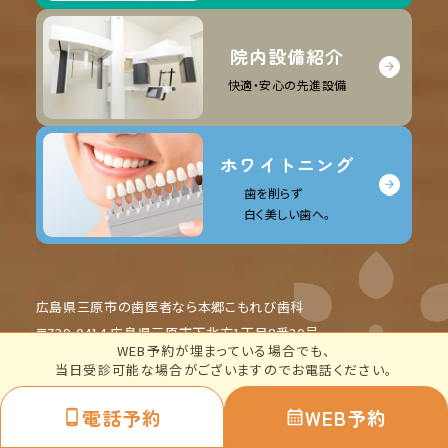
院内設備紹介
快適・安心の先進設備
ホワイトニング
歯を削らず
白く美しい歯へ。
広島県三原市の歯医者なら本郷こもれび歯科
〒729-0414 広島県三原市下北方1丁目8番20号
WEB予約が埋まっている場合でも、
当日受診可能な場合がございますのでお電話ください。
電話予約
WEB予約
©広島県三原市の歯医者｜本郷こもれび歯科