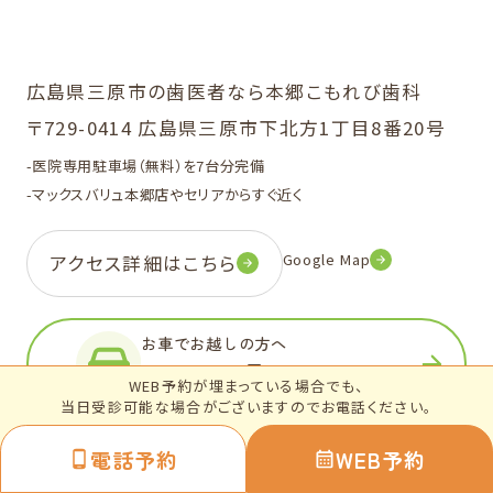
広島県三原市の歯医者なら本郷こもれび歯科
〒729-0414 広島県三原市下北方1丁目8番20号
-医院専用駐車場（無料）を7台分完備
-マックスバリュ本郷店やセリアからすぐ近く
Google Map
アクセス詳細はこちら
お車でお越しの方へ
7
無料駐車場
台分完備
WEB予約が埋まっている場合でも、
当日受診可能な場合がございますのでお電話ください。
電話予約
WEB予約